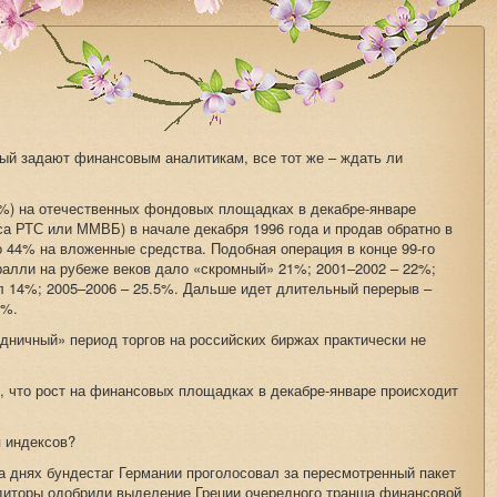
орый задают финансовым аналитикам, все тот же – ждать ли
0%) на отечественных фондовых площадках в декабре-январе
кса РТС или ММВБ) в начале декабря 1996 года и продав обратно в
о 44% на вложенные средства. Подобная операция в конце 99-го
ралли на рубеже веков дало «скромный» 21%; 2001–2002 – 22%;
л 14%; 2005–2006 – 25.5%. Дальше идет длительный перерыв –
6%.
здничный» период торгов на российских биржах практически не
м, что рост на финансовых площадках в декабре-январе происходит
 индексов?
На днях бундестаг Германии проголосовал за пересмотренный пакет
иторы одобрили выделение Греции очередного транша финансовой