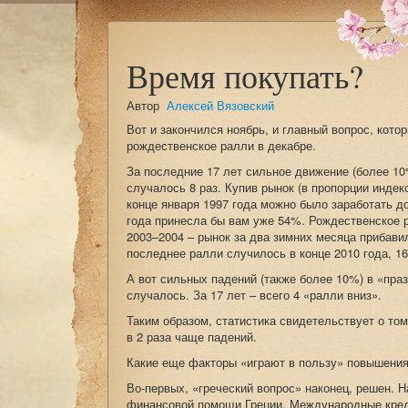
Время покупать?
Автор
Алексей Вязовский
Вот и закончился ноябрь, и главный вопрос, кот
рождественское ралли в декабре.
За последние 17 лет сильное движение (более 1
случалось 8 раз. Купив рынок (в пропорции инде
конце января 1997 года можно было заработать д
года принесла бы вам уже 54%. Рождественское 
2003–2004 – рынок за два зимних месяца прибави
последнее ралли случилось в конце 2010 года, 1
А вот сильных падений (также более 10%) в «пра
случалось. За 17 лет – всего 4 «ралли вниз».
Таким образом, статистика свидетельствует о то
в 2 раза чаще падений.
Какие еще факторы «играют в пользу» повышения
Во-первых, «греческий вопрос» наконец, решен. 
финансовой помощи Греции. Международные кред