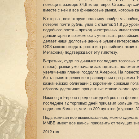
помощи в размере 34,5 млрд. евро. Страна-аутс
вместе с ней и все финансовые рынки, которые ка
В-вторых, всю вторую половину ноября мы наблю
потерял почти рубль, упав с отметок 31,8 до уро
подобного роста – приход иностранных инвесторов
депозитария и возможность учитывать российские
делает наши долговые ценные бумаги интересным
ОФЗ можно ожидать роста и в российских акциях
Мегафона) подтверждают эту гипотезу.
В-третьих, судя по динамке последних торговых с
плюсе), рынки уже начали закладывать положите
увеличению планки госдолга Америки. На повест
быть принято решение о расширении программы T
казначейских облигаций с короткими сроками пог
образом удерживая процентные ставки около нул
Наконец в Европе предновогодний рост на фондов
последние 12 торговых дней прибавил больше 7%
поднялся больше, чем на 200 пунктов (с уровня 33
Подытоживая все вышесказанное, можно сделать 
ММВБ имеет все шансы прибавить от текущих зн
2012 год