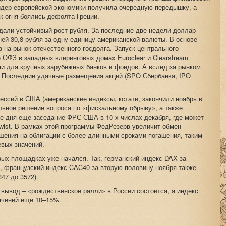
айдер европейской экономики получила очередную передышку, а
к огня боялись дефолта Греции.
дали устойчивый рост рубля. За последние две недели доллар
вней 30,8 рубля за одну единицу американской валюты. В основе
 на рынок отечественного госдолга. Запуск центрального
 ОФЗ в западных клиринговых домах Euroclear и Clearstream
и для крупных зарубежных банков и фондов. А вслед за рынком
. Последние удачные размещения акций (SPO Сбербанка, IPO
ессий в США (американские индексы, кстати, закончили ноябрь в
льное решение вопроса по «фискальному обрыву», а также
ке дня еще заседание ФРС США в 10-х числах декабря, где может
wist. В рамках этой программы ФедРезерв увеличит обмен
ашения на облигации с более длинными сроками погашения, таким
евых значений.
ых площадках уже начался. Так, германский индекс DAX за
, французский индекс CAC40 за вторую половину ноября также
47 до 3572).
вывод – «рождественское ралли» в России состоится, а индекс
ачений еще 10–15%.